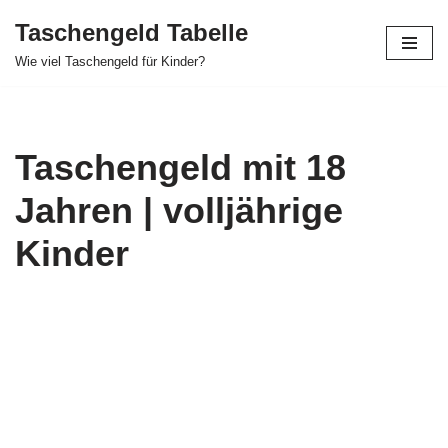
Taschengeld Tabelle
Zum
Wie viel Taschengeld für Kinder?
Inhalt
springen
Taschengeld mit 18
Jahren | volljährige
Kinder