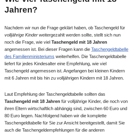
Jahren?
Nachdem wir nun die Frage geklärt haben, ob Taschengeld für
volljährige Kinder
weitergezahlt werden sollte, stellt sich nun
noch die Frage, wie viel
Taschengeld mit 18 Jahren
angemessen ist. Bei dieser Fragen kann die
Taschengeldtabelle
des Familienministeriums
weiterhelfen. Die Taschengeldtabelle
liefert für jedes Kindesalter eine Empfehlung, wie viel
Taschengeld angemessen ist. Angefangen bei kleinen Kindern
mit 6 Jahren mit bis hin zu volljährigen Kindern mit 18 Jahren.
Laut Empfehlung der Taschengeldtabelle sollten das
Taschengeld mit 18 Jahren
für volljährige Kinder, die noch von
ihren Eltern wirtschaftlich abhängig sind, zwischen 60 Euro und
80 Euro liegen. Nachfolgend haben wir die komplette
Taschengeldtabelle für Sie zur Ansicht bereitgestellt, damit Sie
auch die Taschengeldempfehlungen für die anderen