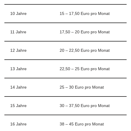
10 Jahre
15 – 17,50 Euro pro Monat
11 Jahre
17,50 – 20 Euro pro Monat
12 Jahre
20 – 22,50 Euro pro Monat
13 Jahre
22,50 – 25 Euro pro Monat
14 Jahre
25 – 30 Euro pro Monat
15 Jahre
30 – 37,50 Euro pro Monat
16 Jahre
38 – 45 Euro pro Monat